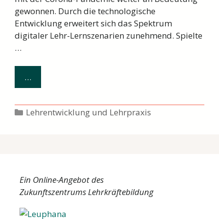
gewonnen. Durch die technologische
Entwicklung erweitert sich das Spektrum
digitaler Lehr-Lernszenarien zunehmend. Spielte
…
Digitale
…
Lernszenarien
–
Kategorien
Lehrentwicklung und Lehrpraxis
Vielfältige
Möglichkeiten
für
digital
gestütztes
Lehren
Ein Online-Angebot des
und
Zukunftszentrums Lehrkräftebildung
Lernen