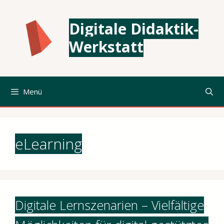
Zum
Inhalt
Digitale Didaktik-
springen
Werkstatt
Menü
eLearning
Digitale Lernszenarien – Vielfältige